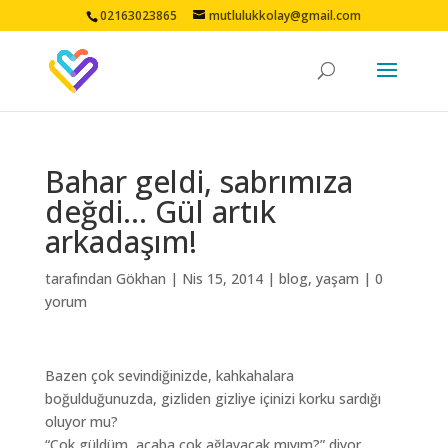
02163023865
mutlulukkolay@gmail.com
Bahar geldi, sabrımıza
değdi… Gül artık
arkadaşım!
tarafından
Gökhan
|
Nis 15, 2014
|
blog
,
yaşam
|
0
yorum
Bazen çok sevindiğinizde, kahkahalara
boğulduğunuzda, gizliden gizliye içinizi korku sardığı
oluyor mu?
“Çok güldüm, acaba çok ağlayacak mıyım?” diyor