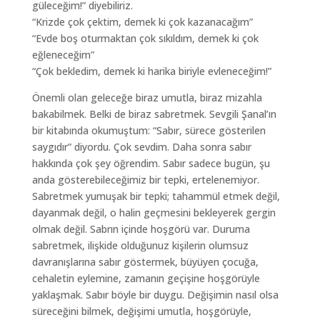
güleceğim!” diyebiliriz.
“Krizde çok çektim, demek ki çok kazanacağım”
“Evde boş oturmaktan çok sıkıldım, demek ki çok
eğleneceğim”
“Çok bekledim, demek ki harika biriyle evleneceğim!”
Önemli olan geleceğe biraz umutla, biraz mizahla
bakabilmek. Belki de biraz sabretmek. Sevgili Şanal’ın
bir kitabında okumuştum: “Sabır, sürece gösterilen
saygıdır” diyordu. Çok sevdim. Daha sonra sabır
hakkında çok şey öğrendim. Sabır sadece bugün, şu
anda gösterebileceğimiz bir tepki, ertelenemiyor.
Sabretmek yumuşak bir tepki; tahammül etmek değil,
dayanmak değil, o halin geçmesini bekleyerek gergin
olmak değil. Sabrın içinde hoşgörü var. Duruma
sabretmek, ilişkide olduğunuz kişilerin olumsuz
davranışlarına sabır göstermek, büyüyen çocuğa,
cehaletin eylemine, zamanın geçişine hoşgörüyle
yaklaşmak. Sabır böyle bir duygu. Değişimin nasıl olsa
süreceğini bilmek, değişimi umutla, hoşgörüyle,