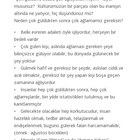
musunuz? Kültürümüzün bir parçası olan bu inanışın
altında ne yatıyor, hiç düşündünüz mü?
Neden çok güldükten sonra çok ağlamamız gereksin?
• Belki evrenin adaleti öyle işliyordur, herşeyin bir
bedeli vardır
• Çok gülen kişi, aslında ağlaması gereken şeye
bilinçsizce gülüyor olabilir, bu dünyada gülünecek bir
şey yoktur
• Gülmek hafif ve gereksiz bir şeydir, aslolan ciddi ve
acılı olmaktır, gereksiz bir şey yapan kişi boşa geçen
zamanına ağlıyordur
• İnsanlar hep çok güldükten sonra, hep çok
ağlamışlardır, bin yıldır istatistikleri tutulmuş ve bu
kanıtlanmıştır
• Gelecekte olacaklar hep korkutucudur, insan
hazırlıklı olmalı, tedbir almalı, telaşlanmalı ve
endişelenmeli; bugünü gülerek falan harcamamalıdır,
(örnek : ağustos böcekleri)
• Mesela “Cem Yılmaz” ya da “Avrupa Yakası”