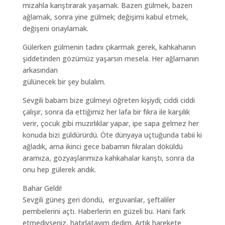
mizahla karıştırarak yaşamak. Bazen gülmek, bazen
ağlamak, sonra yine gülmek; değişimi kabul etmek,
değişeni onaylamak.
Gülerken gülmenin tadını çıkarmak gerek, kahkahanın
şiddetinden gözümüz yaşarsın mesela. Her ağlamanın
arkasından
gülünecek bir şey bulalım.
Sevgili babam bize gülmeyi öğreten kişiydi; ciddi ciddi
çalışır, sonra da ettiğimiz her lafa bir fıkra ile karşılık
verir, çocuk gibi muzırlıklar yapar, ipe sapa gelmez her
konuda bizi güldürürdü. Öte dünyaya uçtuğunda tabii ki
ağladık, ama ikinci gece babamın fıkraları döküldü
aramıza, gözyaşlarımıza kahkahalar karıştı, sonra da
onu hep gülerek andık.
Bahar Geldi!
Sevgili güneş geri döndü, erguvanlar, şeftaliler
pembelerini açtı. Haberlerin en güzeli bu. Hani fark
etmediyseniz, hatırlatayım dedim. Artık harekete