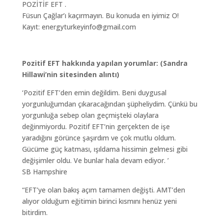
POZİTİF EFT .
Füsun Çağlar’ı kaçırmayın. Bu konuda en iyimiz O!
Kayıt: energyturkeyinfo@gmail.com
Pozitif EFT hakkında yapılan yorumlar: (Sandra
Hillawi’nin sitesinden alıntı)
‘Pozitif EFT’den emin değildim. Beni duygusal
yorgunluğumdan çıkaracağından şüpheliydim. Çünkü bu
yorgunluğa sebep olan geçmişteki olaylara
değinmiyordu. Pozitif EFT’nin gerçekten de işe
yaradığını görünce şaşırdım ve çok mutlu oldum.
Gücüme güç katması, ışıldama hissimin gelmesi gibi
değişimler oldu. Ve bunlar hala devam ediyor. ’
SB Hampshire
“EFT’ye olan bakış açım tamamen değişti. AMT’den
alıyor olduğum eğitimin birinci kısmını henüz yeni
bitirdim.