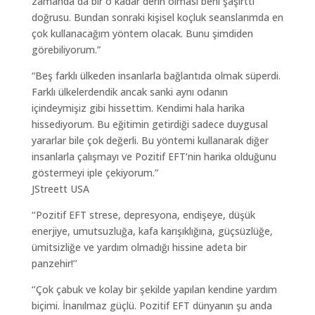
zamanda da bir o kadar derin olması beni şaşırttı
doğrusu. Bundan sonraki kişisel koçluk seanslarımda en
çok kullanacağım yöntem olacak. Bunu şimdiden
görebiliyorum.”
“Beş farklı ülkeden insanlarla bağlantıda olmak süperdi.
Farklı ülkelerdendik ancak sanki aynı odanın
içindeymişiz gibi hissettim. Kendimi hala harika
hissediyorum. Bu eğitimin getirdiği sadece duygusal
yararlar bile çok değerli. Bu yöntemi kullanarak diğer
insanlarla çalışmayı ve Pozitif EFT’nin harika olduğunu
göstermeyi iple çekiyorum.”
JStreett USA
‘‘Pozitif EFT strese, depresyona, endişeye, düşük
enerjiye, umutsuzluğa, kafa karışıklığına, güçsüzlüğe,
ümitsizliğe ve yardım olmadığı hissine adeta bir
panzehir!’’
‘’Çok çabuk ve kolay bir şekilde yapılan kendine yardım
biçimi. İnanılmaz güçlü. Pozitif EFT dünyanın şu anda