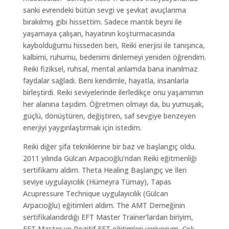
sanki evrendeki bütün sevgi ve şevkat avuçlarıma
bırakılmış gibi hissettim. Sadece mantık beyni ile
yaşamaya çalışan, hayatının koşturmacasında
kaybolduğumu hisseden ben, Reiki enerjisi ile tanışınca,
kalbimi, ruhumu, bedenimi dinlemeyi yeniden öğrendim.
Reiki fiziksel, ruhsal, mental anlamda bana inanılmaz
faydalar sağladı. Beni kendimle, hayatla, insanlarla
birleştirdi. Reiki seviyelerinde ilerledikçe onu yaşamımın
her alanına taşıdım. Öğretmen olmayı da, bu yumuşak,
güçlü, dönüştüren, değiştiren, saf sevgiye benzeyen
enerjiyi yaygınlaştırmak için istedim.
Reiki diğer şifa tekniklerine bir baz ve başlangıç oldu.
2011 yılında Gülcan Arpacıoğlu’ndan Reiki eğitmenliği
sertifikamı aldım. Theta Healing Başlangıç ve İleri
seviye uygulayıcılık (Hümeyra Tümay), Tapas
Acupressure Technique uygulayıcılık (Gülcan
Arpacıoğlu) eğitimleri aldım. The AMT Derneğinin
sertifikalandırdığı EFT Master Trainer’lardan biriyim,
EFT Master ve Pozitif EFT eğitimleri veriyorum.
Çok