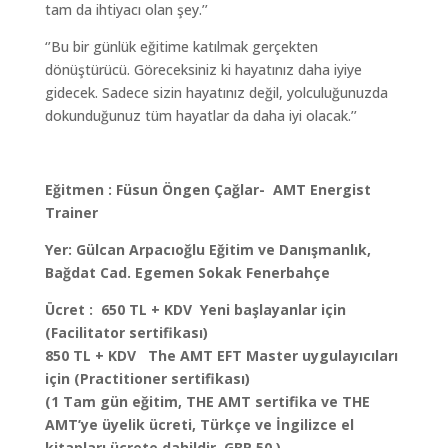
tam da ihtiyacı olan şey.’’
‘’Bu bir günlük eğitime katılmak gerçekten
dönüştürücü. Göreceksiniz ki hayatınız daha iyiye
gidecek. Sadece sizin hayatınız değil, yolculuğunuzda
dokunduğunuz tüm hayatlar da daha iyi olacak.’’
Eğitmen : Füsun Öngen Çağlar- AMT Energist
Trainer
Yer: Gülcan Arpacıoğlu Eğitim ve Danışmanlık,
Bağdat Cad. Egemen Sokak Fenerbahçe
Ücret : 650 TL + KDV Yeni başlayanlar için
(Facilitator sertifikası)
850 TL + KDV The AMT EFT Master uygulayıcıları
için (Practitioner sertifikası)
(1 Tam gün eğitim, THE AMT sertifika ve THE
AMT’ye üyelik ücreti, Türkçe ve İngilizce el
kitapları ücrete dahildir. GBP 50.)