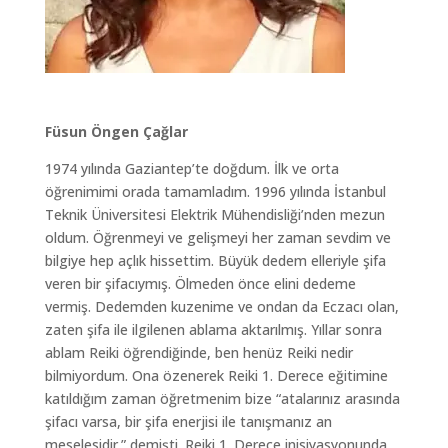
Füsun Öngen Çağlar
1974 yılında Gaziantep’te doğdum. İlk ve orta
öğrenimimi orada tamamladım. 1996 yılında İstanbul
Teknik Üniversitesi Elektrik Mühendisliği’nden mezun
oldum. Öğrenmeyi ve gelişmeyi her zaman sevdim ve
bilgiye hep açlık hissettim. Büyük dedem elleriyle şifa
veren bir şifacıymış. Ölmeden önce elini dedeme
vermiş. Dedemden kuzenime ve ondan da Eczacı olan,
zaten şifa ile ilgilenen ablama aktarılmış. Yıllar sonra
ablam Reiki öğrendiğinde, ben henüz Reiki nedir
bilmiyordum. Ona özenerek Reiki 1. Derece eğitimine
katıldığım zaman öğretmenim bize “atalarınız arasında
şifacı varsa, bir şifa enerjisi ile tanışmanız an
meselesidir.” demişti. Reiki 1. Derece inisiyasyonunda