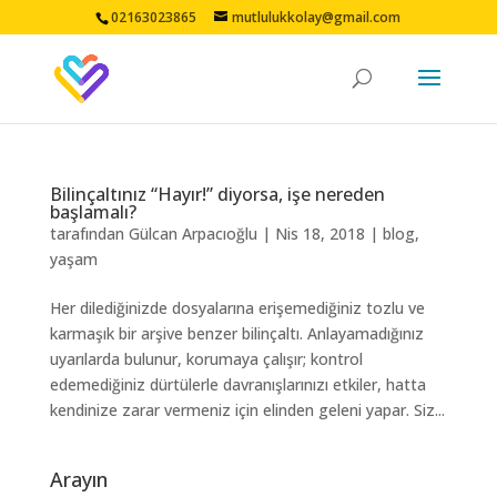
02163023865
mutlulukkolay@gmail.com
Bilinçaltınız “Hayır!” diyorsa, işe nereden
başlamalı?
tarafından
Gülcan Arpacıoğlu
|
Nis 18, 2018
|
blog
,
yaşam
Her dilediğinizde dosyalarına erişemediğiniz tozlu ve
karmaşık bir arşive benzer bilinçaltı. Anlayamadığınız
uyarılarda bulunur, korumaya çalışır; kontrol
edemediğiniz dürtülerle davranışlarınızı etkiler, hatta
kendinize zarar vermeniz için elinden geleni yapar. Siz...
Arayın