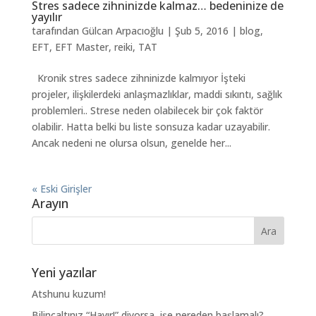
Stres sadece zihninizde kalmaz… bedeninize de
yayılır
tarafından
Gülcan Arpacıoğlu
|
Şub 5, 2016
|
blog
,
EFT
,
EFT Master
,
reiki
,
TAT
Kronik stres sadece zihninizde kalmıyor İşteki
projeler, ilişkilerdeki anlaşmazlıklar, maddi sıkıntı, sağlık
problemleri.. Strese neden olabilecek bir çok faktör
olabilir. Hatta belki bu liste sonsuza kadar uzayabilir.
Ancak nedeni ne olursa olsun, genelde her...
« Eski Girişler
Arayın
Yeni yazılar
Atshunu kuzum!
Bilinçaltınız “Hayır!” diyorsa, işe nereden başlamalı?