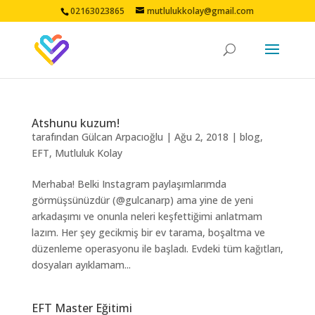
02163023865
mutlulukkolay@gmail.com
Atshunu kuzum!
tarafından
Gülcan Arpacıoğlu
|
Ağu 2, 2018
|
blog
,
EFT
,
Mutluluk Kolay
Merhaba! Belki Instagram paylaşımlarımda
görmüşsünüzdür (@gulcanarp) ama yine de yeni
arkadaşımı ve onunla neleri keşfettiğimi anlatmam
lazım. Her şey gecikmiş bir ev tarama, boşaltma ve
düzenleme operasyonu ile başladı. Evdeki tüm kağıtları,
dosyaları ayıklamam...
EFT Master Eğitimi