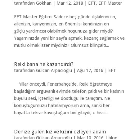
tarafından
Gökhan
|
Mar 12, 2018
|
EFT
,
EFT Master
EFT Master Eğitimi Sadece beş günde ilişkilerinizin,
ailenizin, kariyerinizin, en önemlisi kendinizin en
güçlü yardımcısı olabilmek hoşunuza gider miydi?
Yaşamınızda yeni bir sayfa açmak, kazanç sağlamak ve
mutlu olmak ister miydiniz? Olumsuz bilinçaltı...
Reiki bana ne kazandırdı?
tarafından
Gülcan Arpacıoğlu
|
Ağu 17, 2016
|
EFT
Yıllar önceydi. Fenerbahçe’de, Reiki öğretmeye
başladığım erguvanlı evimde telefon çaldı ve bir kadının
büyülü sesi, içtenliği ve dostluğu ile tanıştım. Ne
konuştuğumuzu hatırlamıyorum ama, sanki her
hayatta tekrar kavuştuğum biri gibiydi, o hissi...
Denize gülen kız ve kızını özleyen adam
tarafından
Gülcan Arpacıoğlu
|
Mar 10, 2016
|
blog
,