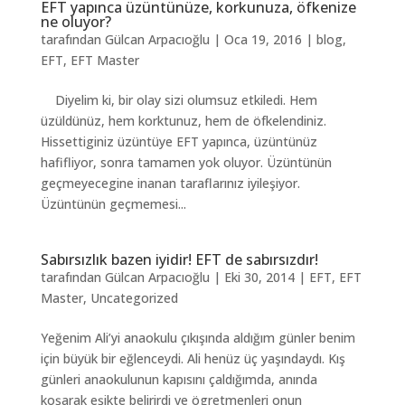
EFT yapınca üzüntünüze, korkunuza, öfkenize
ne oluyor?
tarafından
Gülcan Arpacıoğlu
|
Oca 19, 2016
|
blog
,
EFT
,
EFT Master
Diyelim ki, bir olay sizi olumsuz etkiledi. Hem
üzüldünüz, hem korktunuz, hem de öfkelendiniz.
Hissettiginiz üzüntüye EFT yapınca, üzüntünüz
hafifliyor, sonra tamamen yok oluyor. Üzüntünün
geçmeyecegine inanan taraflarınız iyileşiyor.
Üzüntünün geçmemesi...
Sabırsızlık bazen iyidir! EFT de sabırsızdır!
tarafından
Gülcan Arpacıoğlu
|
Eki 30, 2014
|
EFT
,
EFT
Master
,
Uncategorized
Yeğenim Ali’yi anaokulu çıkışında aldığım günler benim
için büyük bir eğlenceydi. Ali henüz üç yaşındaydı. Kış
günleri anaokulunun kapısını çaldığımda, anında
koşarak eşikte belirirdi ve ögretmenleri onun