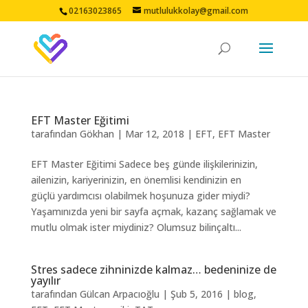
02163023865
mutlulukkolay@gmail.com
EFT Master Eğitimi
tarafından
Gökhan
|
Mar 12, 2018
|
EFT
,
EFT Master
EFT Master Eğitimi Sadece beş günde ilişkilerinizin,
ailenizin, kariyerinizin, en önemlisi kendinizin en
güçlü yardımcısı olabilmek hoşunuza gider miydi?
Yaşamınızda yeni bir sayfa açmak, kazanç sağlamak ve
mutlu olmak ister miydiniz? Olumsuz bilinçaltı...
Stres sadece zihninizde kalmaz… bedeninize de
yayılır
tarafından
Gülcan Arpacıoğlu
|
Şub 5, 2016
|
blog
,