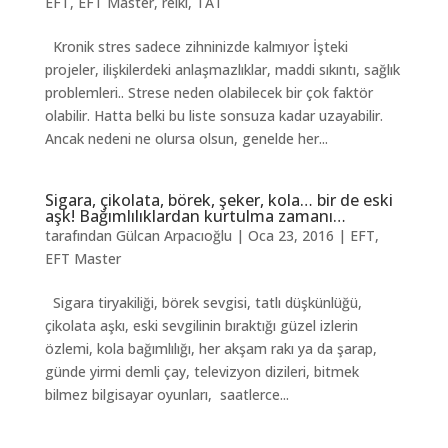
EFT
,
EFT Master
,
reiki
,
TAT
Kronik stres sadece zihninizde kalmıyor İşteki
projeler, ilişkilerdeki anlaşmazlıklar, maddi sıkıntı, sağlık
problemleri.. Strese neden olabilecek bir çok faktör
olabilir. Hatta belki bu liste sonsuza kadar uzayabilir.
Ancak nedeni ne olursa olsun, genelde her...
Sigara, çikolata, börek, şeker, kola… bir de eski
aşk! Bağımlılıklardan kurtulma zamanı…
tarafından
Gülcan Arpacıoğlu
|
Oca 23, 2016
|
EFT
,
EFT Master
Sigara tiryakiliği, börek sevgisi, tatlı düşkünlüğü,
çikolata aşkı, eski sevgilinin bıraktığı güzel izlerin
özlemi, kola bağımlılığı, her akşam rakı ya da şarap,
günde yirmi demli çay, televizyon dizileri, bitmek
bilmez bilgisayar oyunları, saatlerce...