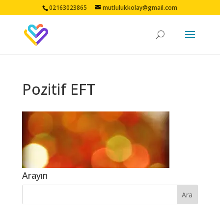
02163023865
mutlulukkolay@gmail.com
Pozitif EFT
Arayın