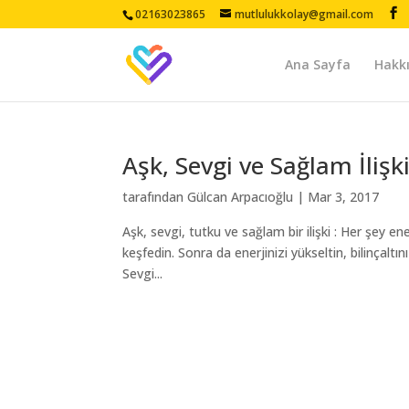
02163023865
mutlulukkolay@gmail.com
Ana Sayfa
Hakk
Aşk, Sevgi ve Sağlam İliş
tarafından
Gülcan Arpacıoğlu
|
Mar 3, 2017
Aşk, sevgi, tutku ve sağlam bir ilişki : Her şey ener
keşfedin. Sonra da enerjinizi yükseltin, bilinçaltı
Sevgi...